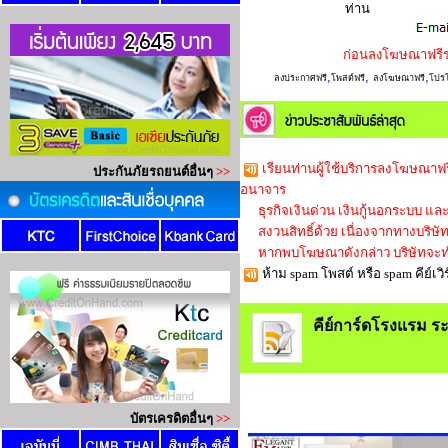
ท่าน
ก่อนลงโฆษณาฟรี
,
,
,
ลงประกาศฟรี
โพสต์ฟรี
ลงโฆษณาฟรี
โปรโ
เรียนท่านผู้ใช้บริการลงโฆษณาฟร
อนาจาร
ธุรกิจเงินด่วน เงินกู้นอกระบบ และใ
สงวนสิทธิ์ด้วย เนื่องจากทางบริษัทก็
หากพบโฆษณาดังกล่าว บริษัทจะทำ
ห้าม spam โพสต์ หรือ spam คีย์
คีย์การ์ดโรงแรม ระ