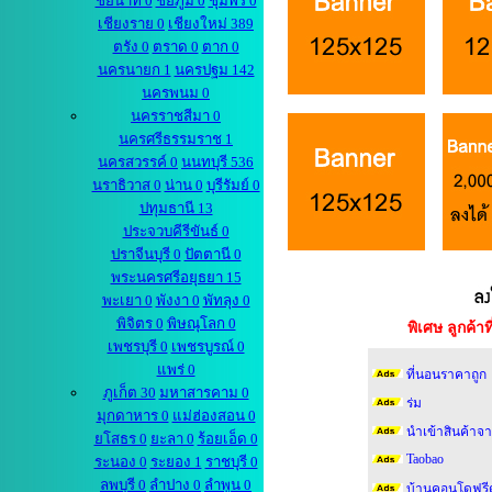
ชัยนาท 0
ชัยภูมิ 0
ชุมพร 0
เชียงราย 0
เชียงใหม่ 389
ตรัง 0
ตราด 0
ตาก 0
นครนายก 1
นครปฐม 142
นครพนม 0
นครราชสีมา 0
นครศรีธรรมราช 1
นครสวรรค์ 0
นนทบุรี 536
นราธิวาส 0
น่าน 0
บุรีรัมย์ 0
ปทุมธานี 13
ประจวบคีรีขันธ์ 0
ปราจีนบุรี 0
ปัตตานี 0
พระนครศรีอยุธยา 15
พะเยา 0
พังงา 0
พัทลุง 0
พิจิตร 0
พิษณุโลก 0
พิเศษ ลูกค้
เพชรบุรี 0
เพชรบูรณ์ 0
แพร่ 0
ที่นอนราคาถูก
ภูเก็ต 30
มหาสารคาม 0
ร่ม
มุกดาหาร 0
แม่ฮ่องสอน 0
นำเข้าสินค้าจา
ยโสธร 0
ยะลา 0
ร้อยเอ็ด 0
Taobao
ระนอง 0
ระยอง 1
ราชบุรี 0
ลพบุรี 0
ลำปาง 0
ลำพูน 0
บ้านคอนโดฟรี