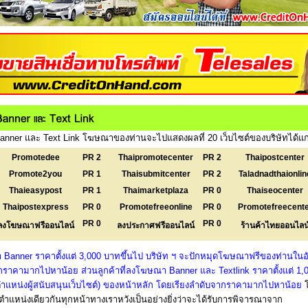
nner และ Text Link โฆษณาของท่านจะไปแสดงผลที่ 20 เว็บไซต์ของบริษัทได้แก
Promotedee
PR 2
Thaipromotecenter
PR 2
Thaipostcenter
Promote2you
PR 1
Thaisubmitcenter
PR 2
Taladnadthaionlin
Thaieasypost
PR 1
Thaimarketplaza
PR 0
Thaiseocenter
Thaipostexpress
PR 0
Promotefreeonline
PR 0
Promotefreecent
PR 0
PR 0
ลงโฆษณาฟรีออนไลน์
ลงประกาศฟรีออนไลน์
ร้านค้าไทยออนไลน
 Banner ราคาตั้งแต่ 3,000 บาทขึ้นไป บริษัท ฯ จะปักหมุดโฆษณาฟรีของท่านในอั
ราคามากไปหาน้อย ส่วนลูกค้าที่ลงโฆษณา Banner และ Textlink ราคาตั้งแต่ 1,
งตำแหน่งผู้สนับสนุนเว็บไซต์) ของหน้าหลัก โดยเรียงลำดับจากราคามากไปหาน้อย
แหน่งเดียวกันทุกหน้าทางเราหวังเป็นอย่างยิ่งว่าจะได้รับการพิจารณาจาก