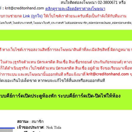
สนใจติดต่อลงโฆษณา 02-3800671 หรือ
คลิกดูรายละเอียดอัตราค่าลงโฆษณา
รบกวนช่วยกด
Link (ถูกใจ)
ให้เว็บไซต์เราด้วยนะครับเพื่อเป็นกำลังให้กับทีมงาน
,
,
,
,
,
มทเว็บฟรี
โพสต์ประกาศฟรี
โฆษณาเว็บฟรี
ประกาศฟรี ไม่ต้องสมัครสมาชิก
สมัครบัตรกดเงินสด
สมัครบัตรเครดิต
ี ทางเว็บไซต์เราขอสงวนสิทธิ์การลงโฆษณาสินค้าที่ละเมิดลิขสิทธิ์ ผิดกฎหมาย
นส่วน (ธุรกิจตัวแทน บัตรเครดิต สินเชื่อ สินเชื่อรถยนต์ ประกันภัยรถยนต์) ทางบ
ได้ดำเนินธุรกิจ เว็บไซต์ตัวแทน บัตรเครดิต สินเชื่อ อยู่ด้วย จึงขอเรียนมาเพื่อ
การแบน และลบโฆษณานั้นออกทันที หรือแจ้งมาที่
ข
เวิร์ดเยอะเกินไปเด็ดขาด หากพบจะแก้ไขให้สั้นลงหรือลบออกทันที
บบคีย์การ์ดเปิดประตูห้องพัก ระบบคีย์การ์ดเปิด-ปิดไฟให้ห้อง
สถานะ
: สมาชิก
เจ้าของประกาศ
: Nok Tida