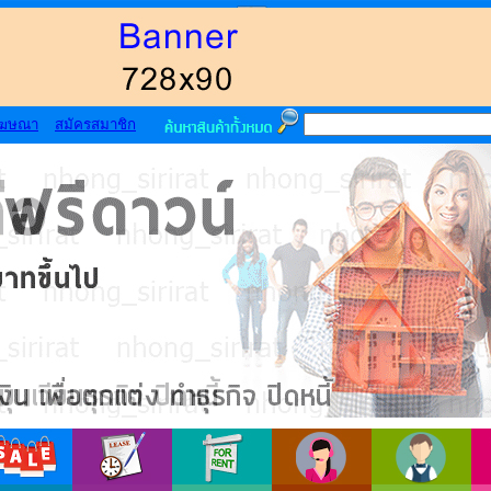
โฆษณา
สมัครสมาชิก