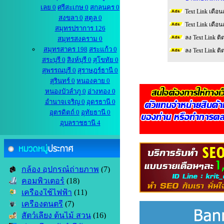
เลย 0
ศรีสะเกษ 0
สกลนคร 0
Text Link เดือน
สงขลา 0
สตูล 0
Text Link เดือน
สมุทรปราการ 126
ลง Text Link ติ
สมุทรสงคราม 0
สมุทรสาคร 198
สระแก้ว 0
ลง Text Link ติ
สระบุรี 0
สิงห์บุรี 0
สุโขทัย 0
สุพรรณบุรี 0
สุราษฎร์ธานี 0
สุรินทร์ 0
หนองคาย 0
หนองบัวลำภู 0
อ่างทอง 0
อำนาจเจริญ 0
อุดรธานี 0
อุตรดิตถ์ 0
อุทัยธานี 0
อุบลราชธานี 4