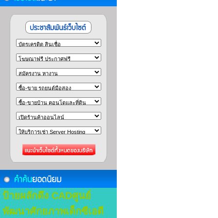
ป้ายผลักดึง
CADศูนย์
พัฒนาศักยภาพเด็กซีเอดี