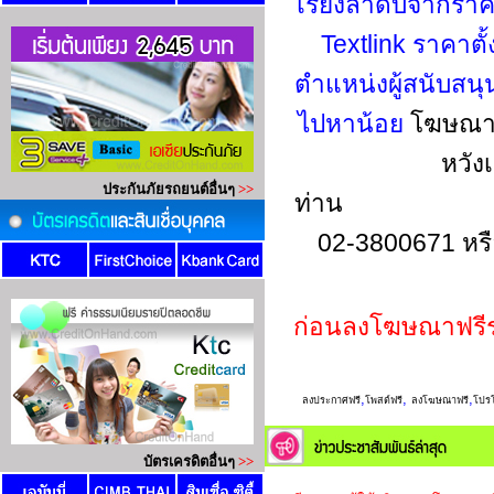
เรียงลำดับจากรา
Textlink ราคาตั
ตำแหน่งผู้สนับสน
ไปหาน้อย
โฆษณาข
หวัง
ท่าน
02-3800671 หร
ก่อนลงโฆษณาฟรี
,
,
,
ลงประกาศฟรี
โพสต์ฟรี
ลงโฆษณาฟรี
โปรโ