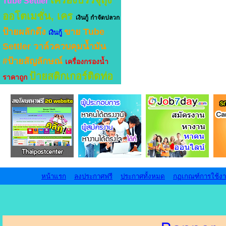
เครื่องบรรจุถุง
Tube Settler
ออโตเมชั่น, เคร
เงินกู้
กำจัดปลวก
ป้ายผลักดึง
ขาย Tube
เงินกู้
Settler
วาล์วควบคุมน้ำมัน
#ป้ายสัญลักษณ์
เครื่องกรองน้ำ
ป้ายสติกเกอร์ติดท่อ
ราคาถูก
หน้าแรก
ลงประกาศฟรี
ประกาศทั้งหมด
กฏเกณฑ์การใช้ง