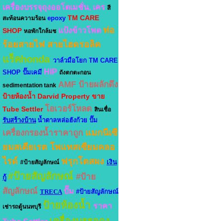
เครื่องบรรจุถุงออโตเมชั่น, เคร
สี
TM CARE
epoxy
สะท้อนความร้อน
ท่อ
แป้งข้าวโพด
SHOP
หอพักใกล้มช
ร้อยสายไฟ
สายไฮดรอลิค
แร็คhonda
วาล์วมือโยก
TM CARE
HIP
SHOP
ปั๊มเคมี
ถังตกตะกอน
AMF
ป้ายผลักดึง
sedimentation tank
ป้ายห้องน้ำ
Darvid Property
ขาย
โอเวอร์โหลด
Tube Settler
สินเชื่อ
รับสร้างบ้าน
น้ำตาลหล่อฮังก้วย
ปั๊ม
แมกนีเซี
เครื่องกรองน้ำราคาถูก
ยมสเตียเรต
โพแทสเซียมคลอ
ไรด์
ฟรุกโตสผง
เงิน
#ป้ายสัญลักษณ์
#ป้ายสัญลักษณ์
#ป้าย
กู้
สัญลักษณ์
ปั๊ม
TRECA
#ป้ายสัญลักษณ์
ป้ายห้องน้ำ
ราคา
เช่ารถตู้นนทบุรี