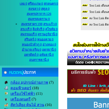
เลย 0
ศรีสะเกษ 0
สกลนคร 0
Text Link เดือน
สงขลา 0
สตูล 0
Text Link เดือน
สมุทรปราการ 126
ลง Text Link ติ
สมุทรสงคราม 0
สมุทรสาคร 198
สระแก้ว 0
ลง Text Link ติ
สระบุรี 0
สิงห์บุรี 0
สุโขทัย 0
สุพรรณบุรี 0
สุราษฎร์ธานี 0
สุรินทร์ 0
หนองคาย 0
หนองบัวลำภู 0
อ่างทอง 0
อำนาจเจริญ 0
อุดรธานี 0
อุตรดิตถ์ 0
อุทัยธานี 0
อุบลราชธานี 4