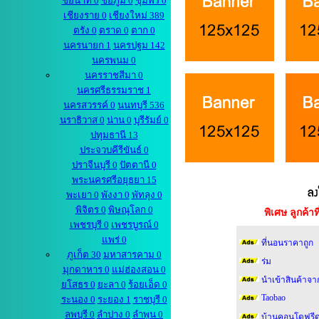
ชัยนาท 0
ชัยภูมิ 0
ชุมพร 0
เชียงราย 0
เชียงใหม่ 389
ตรัง 0
ตราด 0
ตาก 0
นครนายก 1
นครปฐม 142
นครพนม 0
นครราชสีมา 0
นครศรีธรรมราช 1
นครสวรรค์ 0
นนทบุรี 536
นราธิวาส 0
น่าน 0
บุรีรัมย์ 0
ปทุมธานี 13
ประจวบคีรีขันธ์ 0
ปราจีนบุรี 0
ปัตตานี 0
พระนครศรีอยุธยา 15
พะเยา 0
พังงา 0
พัทลุง 0
พิจิตร 0
พิษณุโลก 0
พิเศษ ลูกค้
เพชรบุรี 0
เพชรบูรณ์ 0
แพร่ 0
ที่นอนราคาถูก
ภูเก็ต 30
มหาสารคาม 0
ร่ม
มุกดาหาร 0
แม่ฮ่องสอน 0
นำเข้าสินค้าจา
ยโสธร 0
ยะลา 0
ร้อยเอ็ด 0
Taobao
ระนอง 0
ระยอง 1
ราชบุรี 0
ลพบุรี 0
ลำปาง 0
ลำพูน 0
บ้านคอนโดฟรีด