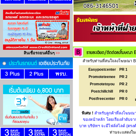
สำหรับท่านที่สนใจลงโฆษณา Ba
Easypostcenter
PR 1
Promoteteenee
PR 2
Promotetoyou
PR 2
Postchillchill
PR 0
Postfreecenter
PR 0
พิเศษ !
สำหรับลูกค้าที่ลงโฆษณา
ของหน้าหลัก โดยเรียงลำดับจาก
บาท บริษัทฯ จะมีไฟล์สไลด์ (ตร
ท่านจะแสดงในตำ