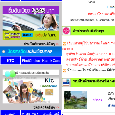
ท่าน
ก่อนลงโฆษณาฟรี
,
,
,
ลงประกาศฟรี
โพสต์ฟรี
ลงโฆษณาฟรี
โปรโ
เรียนท่านผู้ใช้บริการลงโฆษณาฟร
อนาจาร
ธุรกิจเงินด่วน เงินกู้นอกระบบ และใ
สงวนสิทธิ์ด้วย เนื่องจากทางบริษัทก็
หากพบโฆษณาดังกล่าว บริษัทจะทำ
ห้าม spam โพสต์ หรือ spam คีย์
พบสินค้าตามจังหวัด น
DAY 
เชี่
บริการ
คำค้
1