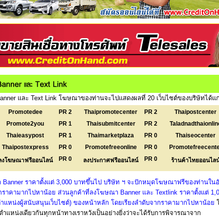
nner และ Text Link โฆษณาของท่านจะไปแสดงผลที่ 20 เว็บไซต์ของบริษัทได้แก
Promotedee
PR 2
Thaipromotecenter
PR 2
Thaipostcenter
Promote2you
PR 1
Thaisubmitcenter
PR 2
Taladnadthaionlin
Thaieasypost
PR 1
Thaimarketplaza
PR 0
Thaiseocenter
Thaipostexpress
PR 0
Promotefreeonline
PR 0
Promotefreecent
PR 0
PR 0
ลงโฆษณาฟรีออนไลน์
ลงประกาศฟรีออนไลน์
ร้านค้าไทยออนไลน
 Banner ราคาตั้งแต่ 3,000 บาทขึ้นไป บริษัท ฯ จะปักหมุดโฆษณาฟรีของท่านในอั
ราคามากไปหาน้อย ส่วนลูกค้าที่ลงโฆษณา Banner และ Textlink ราคาตั้งแต่ 1,
งตำแหน่งผู้สนับสนุนเว็บไซต์) ของหน้าหลัก โดยเรียงลำดับจากราคามากไปหาน้อย
แหน่งเดียวกันทุกหน้าทางเราหวังเป็นอย่างยิ่งว่าจะได้รับการพิจารณาจาก