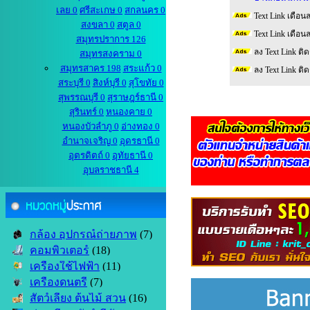
เลย 0
ศรีสะเกษ 0
สกลนคร 0
Text Link เดือน
สงขลา 0
สตูล 0
Text Link เดือน
สมุทรปราการ 126
ลง Text Link ติ
สมุทรสงคราม 0
สมุทรสาคร 198
สระแก้ว 0
ลง Text Link ติ
สระบุรี 0
สิงห์บุรี 0
สุโขทัย 0
สุพรรณบุรี 0
สุราษฎร์ธานี 0
สุรินทร์ 0
หนองคาย 0
หนองบัวลำภู 0
อ่างทอง 0
อำนาจเจริญ 0
อุดรธานี 0
อุตรดิตถ์ 0
อุทัยธานี 0
อุบลราชธานี 4