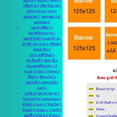
ชัยนาท 0
ชัยภูมิ 0
ชุมพร 0
เชียงราย 0
เชียงใหม่ 389
ตรัง 0
ตราด 0
ตาก 0
นครนายก 1
นครปฐม 142
นครพนม 0
นครราชสีมา 0
นครศรีธรรมราช 1
นครสวรรค์ 0
นนทบุรี 536
นราธิวาส 0
น่าน 0
บุรีรัมย์ 0
ปทุมธานี 13
ประจวบคีรีขันธ์ 0
ปราจีนบุรี 0
ปัตตานี 0
พระนครศรีอยุธยา 15
พะเยา 0
พังงา 0
พัทลุง 0
พิจิตร 0
พิษณุโลก 0
พิเศษ ลูกค้
เพชรบุรี 0
เพชรบูรณ์ 0
แพร่ 0
ที่นอนราคาถูก
ภูเก็ต 30
มหาสารคาม 0
ร่ม
มุกดาหาร 0
แม่ฮ่องสอน 0
นำเข้าสินค้าจา
ยโสธร 0
ยะลา 0
ร้อยเอ็ด 0
Taobao
ระนอง 0
ระยอง 1
ราชบุรี 0
ลพบุรี 0
ลำปาง 0
ลำพูน 0
บ้านคอนโดฟรีด