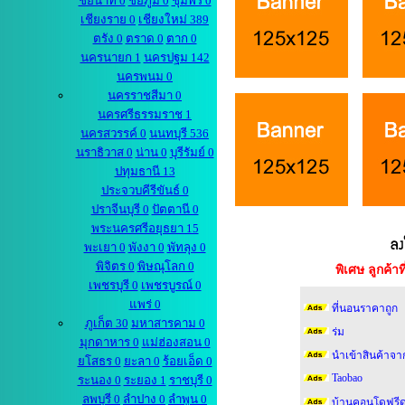
ชัยนาท 0
ชัยภูมิ 0
ชุมพร 0
เชียงราย 0
เชียงใหม่ 389
ตรัง 0
ตราด 0
ตาก 0
นครนายก 1
นครปฐม 142
นครพนม 0
นครราชสีมา 0
นครศรีธรรมราช 1
นครสวรรค์ 0
นนทบุรี 536
นราธิวาส 0
น่าน 0
บุรีรัมย์ 0
ปทุมธานี 13
ประจวบคีรีขันธ์ 0
ปราจีนบุรี 0
ปัตตานี 0
พระนครศรีอยุธยา 15
พะเยา 0
พังงา 0
พัทลุง 0
พิจิตร 0
พิษณุโลก 0
พิเศษ ลูกค้
เพชรบุรี 0
เพชรบูรณ์ 0
แพร่ 0
ที่นอนราคาถูก
ภูเก็ต 30
มหาสารคาม 0
ร่ม
มุกดาหาร 0
แม่ฮ่องสอน 0
นำเข้าสินค้าจา
ยโสธร 0
ยะลา 0
ร้อยเอ็ด 0
Taobao
ระนอง 0
ระยอง 1
ราชบุรี 0
ลพบุรี 0
ลำปาง 0
ลำพูน 0
บ้านคอนโดฟรีด