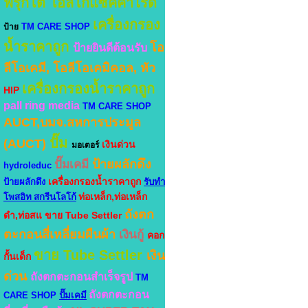
ฟรุกโต โอลิโกแซคคาไรด์
เครื่องกรอง
TM CARE SHOP
ป้าย
น้ำราคาถูก
โอ
ป้ายยินดีต้อนรับ
ลีโอเคมี, โอลีโอเคมิคอล, หัว
เครื่องกรองน้ำราคาถูก
HIP
pall ring media
TM CARE SHOP
AUCT,บมจ.สหการประมูล
ปั๊ม
(AUCT)
เงินด่วน
มอเตอร์
ป้ายผลักดึง
ปั๊มเคมี
hydroleduc
เครื่องกรองน้ำราคาถูก
ป้ายผลักดึง
รับทำ
ท่อเหล็ก,ท่อเหล็ก
โพสอิท สกรีนโลโก้
ถังตก
ดำ,ท่อสแ
ขาย Tube Settler
ตะกอนสี่เหลี่ยมผืนผ้า
เงินกู้
คอก
ขาย Tube Settler
เงิน
กั้นเด็ก
ด่วน
ถังตกตะกอนสำเร็จรูป
TM
ถังตกตะกอน
CARE SHOP
ปั๊มเคมี