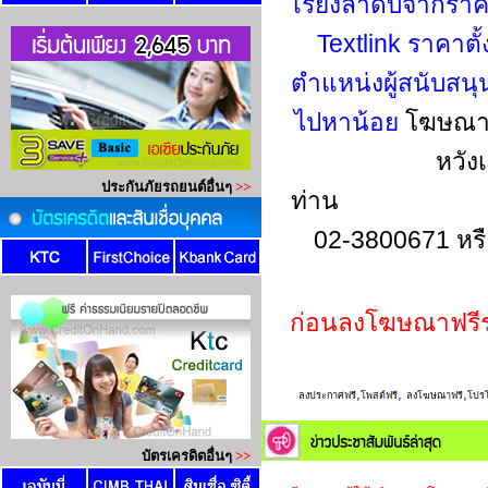
เรียงลำดับจากรา
Textlink ราคาตั
ตำแหน่งผู้สนับสน
ไปหาน้อย
โฆษณาข
หวัง
ท่าน
02-3800671 หร
ก่อนลงโฆษณาฟรี
,
,
,
ลงประกาศฟรี
โพสต์ฟรี
ลงโฆษณาฟรี
โปรโ