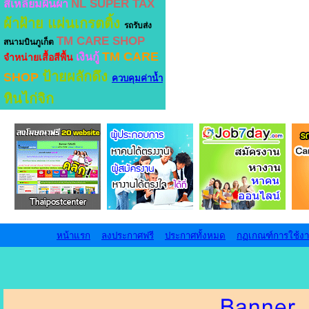
NL SUPER TAX
สี่เหลี่ยมผืนผ้า
ผ้าฝ้าย
แผ่นเกรตติ้ง
รถรับส่ง
TM CARE SHOP
สนามบินภูเก็ต
TM CARE
เงินกู้
จำหน่ายเสื้อสีพื้น
ป้ายผลักดึง
SHOP
ควบคุมค่าน้ำ
หินไก่จิก
หน้าแรก
ลงประกาศฟรี
ประกาศทั้งหมด
กฏเกณฑ์การใช้ง