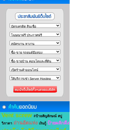
Vent screw
#ป้ายสัญลักษณ์
สบู่
ถ่านอัดแท่ง
ป้ายผลักดึง
วิภาดา
เงินกู้