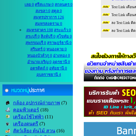
เลย 0
ศรีสะเกษ 0
สกลนคร 0
Text Link เดือน
สงขลา 0
สตูล 0
Text Link เดือน
สมุทรปราการ 126
ลง Text Link ติ
สมุทรสงคราม 0
สมุทรสาคร 198
สระแก้ว 0
ลง Text Link ติ
สระบุรี 0
สิงห์บุรี 0
สุโขทัย 0
สุพรรณบุรี 0
สุราษฎร์ธานี 0
สุรินทร์ 0
หนองคาย 0
หนองบัวลำภู 0
อ่างทอง 0
อำนาจเจริญ 0
อุดรธานี 0
อุตรดิตถ์ 0
อุทัยธานี 0
อุบลราชธานี 4