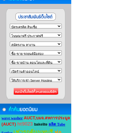
AUCT,บมจ.สหการประมูล
wave washer
ht9023
(AUCT)
ผลิต Tube
bakelite
เช่ารถตู้นนทบุรี
ท่อ
Settler