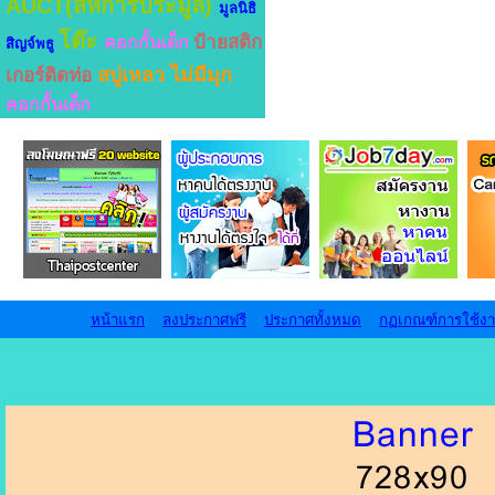
AUCT(สหการประมูล)
มูลนิธิ
โต๊ะ
ป้ายสติก
คอกกั้นเด็ก
สิญจ์พธู
สบู่เหลว ไม่มีมุก
เกอร์ติดท่อ
คอกกั้นเด็ก
หน้าแรก
ลงประกาศฟรี
ประกาศทั้งหมด
กฏเกณฑ์การใช้ง