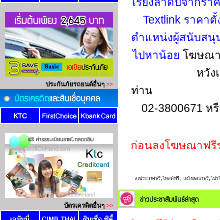
เรียงลำดับจากรา
Textlink ราคาตั
ตำแหน่งผู้สนับสน
ไปหาน้อย
โฆษณาข
หวัง
ท่าน
02-3800671 หร
ก่อนลงโฆษณาฟรี
,
,
,
ลงประกาศฟรี
โพสต์ฟรี
ลงโฆษณาฟรี
โปรโ