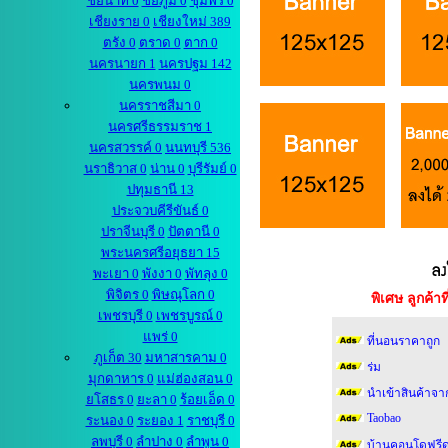
ชัยนาท 0
ชัยภูมิ 0
ชุมพร 0
เชียงราย 0
เชียงใหม่ 389
ตรัง 0
ตราด 0
ตาก 0
นครนายก 1
นครปฐม 142
นครพนม 0
นครราชสีมา 0
นครศรีธรรมราช 1
นครสวรรค์ 0
นนทบุรี 536
นราธิวาส 0
น่าน 0
บุรีรัมย์ 0
ปทุมธานี 13
ประจวบคีรีขันธ์ 0
ปราจีนบุรี 0
ปัตตานี 0
พระนครศรีอยุธยา 15
พะเยา 0
พังงา 0
พัทลุง 0
พิจิตร 0
พิษณุโลก 0
พิเศษ ลูกค้
เพชรบุรี 0
เพชรบูรณ์ 0
แพร่ 0
ที่นอนราคาถูก
ภูเก็ต 30
มหาสารคาม 0
ร่ม
มุกดาหาร 0
แม่ฮ่องสอน 0
นำเข้าสินค้าจา
ยโสธร 0
ยะลา 0
ร้อยเอ็ด 0
Taobao
ระนอง 0
ระยอง 1
ราชบุรี 0
ลพบุรี 0
ลำปาง 0
ลำพูน 0
บ้านคอนโดฟรีด