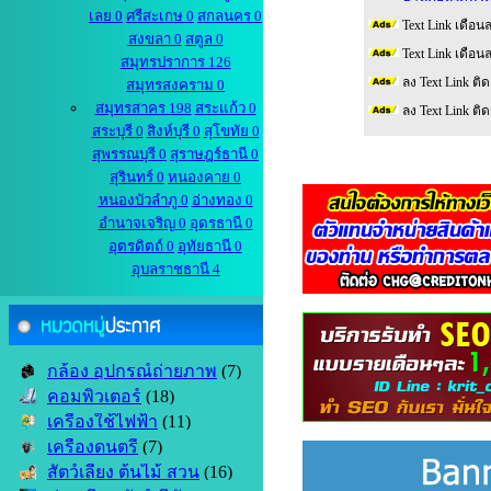
เลย 0
ศรีสะเกษ 0
สกลนคร 0
Text Link เดือน
สงขลา 0
สตูล 0
Text Link เดือน
สมุทรปราการ 126
ลง Text Link ติ
สมุทรสงคราม 0
สมุทรสาคร 198
สระแก้ว 0
ลง Text Link ติ
สระบุรี 0
สิงห์บุรี 0
สุโขทัย 0
สุพรรณบุรี 0
สุราษฎร์ธานี 0
สุรินทร์ 0
หนองคาย 0
หนองบัวลำภู 0
อ่างทอง 0
อำนาจเจริญ 0
อุดรธานี 0
อุตรดิตถ์ 0
อุทัยธานี 0
อุบลราชธานี 4