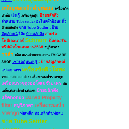
เหล็ก,ท่อเหล็กดำ,ท่อสแ
เครื่องตัด
ป้ายผลักดึง
เงินกู้
ปาล์ม
เครื่องดูดฝุ่น
จำหน่าย Tube settler
อะไหล่ผ้าม็อบ8 นิ้ว
ขาย Tube Settler
#ป้าย
ป้ายผลักดึง
สายรัด
สัญลักษณ์
โต๊ะ
ป้ายผลักดึง
Schnorr
โพลีเอสเตอร์
ปั๊มคลอรีน
ทริปดำน้ำแสมสาร2568
สบู่วิภาดา
วาล์ว
ผลิต แผ่นช่วยตกตะกอน
TM CARE
#ป้ายสัญลักษณ์
เช่ารถตู้นนทบุรี
SHOP
เครื่องขัดผิวโลหะ
แปลเอกสาร
ราคา tube settler
เครื่องกรองน้ำราคาถูก
เครื่องบรรจุถุงออโตเมชั่น, เคร
ท่อ
ป้ายผลักดึง
เหล็ก,ท่อเหล็กดำ,ท่อสแ
Darvid Property
แร็คhonda
filter
เครื่องกรองน้ำ
สบู่วิภาดา
ราคาถูก
ท่อเหล็ก,ท่อเหล็กดำ,ท่อสแ
ขาย Tube Settler