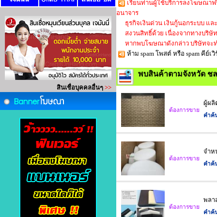
เรียนท่านผู้ใช้บริการลงโฆษณาฟร
อนาจาร
ธุรกิจเงินด่วน เงินกู้นอกระบบ และใ
สงวนสิทธิ์ด้วย เนื่องจากทางบริษัทก็
หากพบโฆษณาดังกล่าว บริษัทจะทำ
ห้าม spam โพสต์ หรือ spam คีย์
พบสินค้าตามจังหวัด ชล
ผู้ผ
ต้องการขาย
คำค้
จำหน
ต้องการขาย
คำค้
พลาส
ต้องการขาย
คำค้