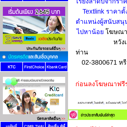
เรียงลำดับจากรา
Textlink ราคาตั
ตำแหน่งผู้สนับสน
ไปหาน้อย
โฆษณาข
หวัง
ท่าน
02-3800671 หร
ก่อนลงโฆษณาฟรี
,
,
,
ลงประกาศฟรี
โพสต์ฟรี
ลงโฆษณาฟรี
โปรโ