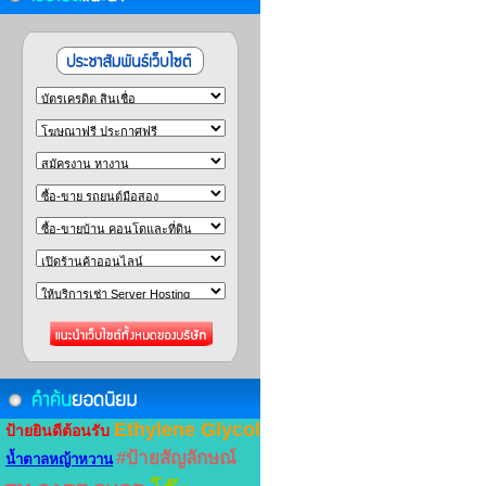
Ethylene Glycol
ป้ายยินดีต้อนรับ
#ป้ายสัญลักษณ์
น้ำตาลหญ้าหวาน