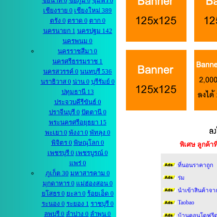
ชัยนาท 0
ชัยภูมิ 0
ชุมพร 0
เชียงราย 0
เชียงใหม่ 389
ตรัง 0
ตราด 0
ตาก 0
นครนายก 1
นครปฐม 142
นครพนม 0
นครราชสีมา 0
นครศรีธรรมราช 1
นครสวรรค์ 0
นนทบุรี 536
นราธิวาส 0
น่าน 0
บุรีรัมย์ 0
ปทุมธานี 13
ประจวบคีรีขันธ์ 0
ปราจีนบุรี 0
ปัตตานี 0
พระนครศรีอยุธยา 15
พะเยา 0
พังงา 0
พัทลุง 0
พิจิตร 0
พิษณุโลก 0
พิเศษ ลูกค้
เพชรบุรี 0
เพชรบูรณ์ 0
แพร่ 0
ที่นอนราคาถูก
ภูเก็ต 30
มหาสารคาม 0
ร่ม
มุกดาหาร 0
แม่ฮ่องสอน 0
นำเข้าสินค้าจา
ยโสธร 0
ยะลา 0
ร้อยเอ็ด 0
Taobao
ระนอง 0
ระยอง 1
ราชบุรี 0
ลพบุรี 0
ลำปาง 0
ลำพูน 0
บ้านคอนโดฟรีด