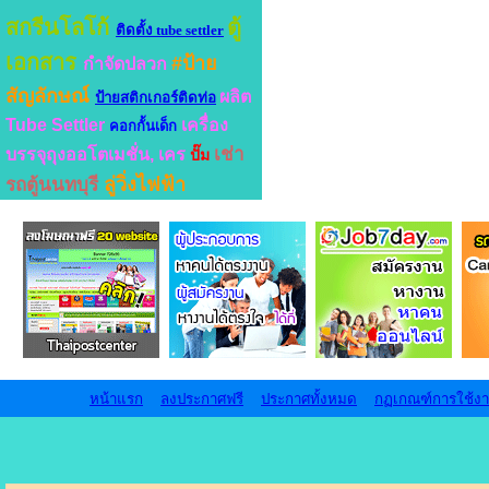
สกรีนโลโก้
ตู้
ติดตั้ง tube settler
เอกสาร
#ป้าย
กำจัดปลวก
สัญลักษณ์
ผลิต
ป้ายสติกเกอร์ติดท่อ
Tube Settler
เครื่อง
คอกกั้นเด็ก
เช่า
บรรจุถุงออโตเมชั่น, เคร
ปั๊ม
ลู่วิ่งไฟฟ้า
รถตู้นนทบุรี
หน้าแรก
ลงประกาศฟรี
ประกาศทั้งหมด
กฏเกณฑ์การใช้ง