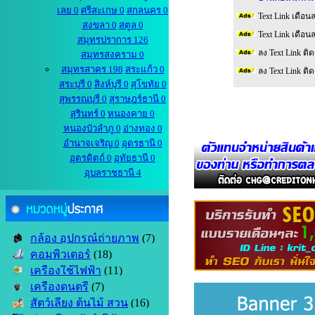
เลย 0
ศรีสะเกษ 0
สกลนคร 0
Text Link เดือน
สงขลา 0
สตูล 0
Text Link เดือน
สมุทรปราการ 126
ลง Text Link ติ
สมุทรสงคราม 0
สมุทรสาคร 198
สระแก้ว 0
ลง Text Link ติ
สระบุรี 0
สิงห์บุรี 0
สุโขทัย 0
สุพรรณบุรี 0
สุราษฎร์ธานี 0
สุรินทร์ 0
หนองคาย 0
หนองบัวลำภู 0
อ่างทอง 0
อำนาจเจริญ 0
อุดรธานี 0
อุตรดิตถ์ 0
อุทัยธานี 0
อุบลราชธานี 4