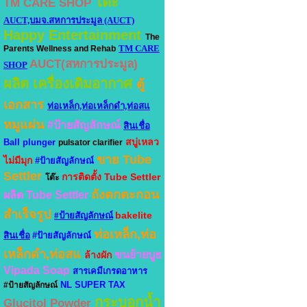
โต๊ะ
TM CARE SHOP
AUCT,บมจ.สหการประมูล (AUCT)
Happy Entertainment
The
TM CARE
Parents Wellness and Rehab
AUCT(สหการประมูล)
SHOP
ผลิต เครื่องเติมอากาศ
ตู้
เอกสาร
ท่อเหล็ก,ท่อเหล็กดำ,ท่อสแ
หมูแผ่น
#ป้ายสัญลักษณ์
สินเชื่อ
สบู่เหลว
Ball plunger
pulsator clarifier
ขาย Tube
ไม่มีมุก
#ป้ายสัญลักษณ์
Settler
การติดตั้ง Tube Settler
โต๊ะ
ถังตกตะกอน
ผลิต Tube Settler
สำเร็จรูป
bakelite
#ป้ายสัญลักษณ์
ท่อเหล็ก,ท่อ
สินเชื่อ
#ป้ายสัญลักษณ์
เหล็กดำ,ท่อสแ
ขนย้ายบูธ
ล้างผัก
Vipada Soap
สารเคมีเกรดอาหาร
NL SUPER TAX
#ป้ายสัญลักษณ์
กระบอกน้ำ
Glucitol Powder